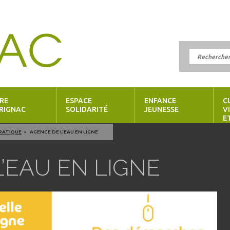
RE
ESPACE
ENFANCE
C
RIGNAC
SOLIDARITÉ
JEUNESSE
V
E
PRATIQUE
AGENCE DE L’EAU EN LIGNE
’EAU EN LIGNE