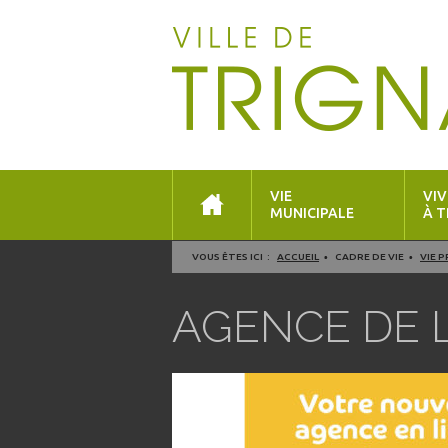
VIE
VIV
MUNICIPALE
À T
VOUS ÊTES ICI :
ACCUEIL
CADRE DE VIE
VIE 
AGENCE DE L