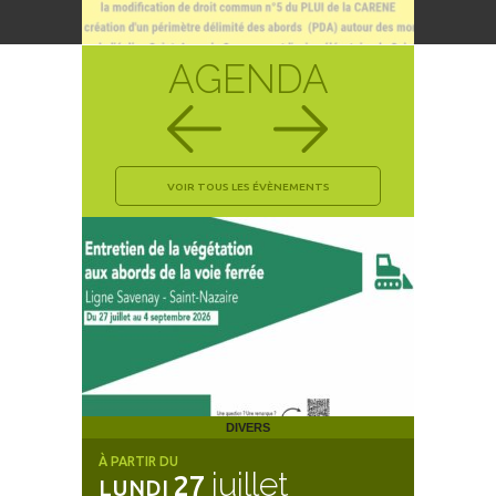
AGENDA
VOIR TOUS LES ÉVÈNEMENTS
DIVERS
À PARTIR DU
À PARTIR 
juillet
27
LUNDI
JEUDI