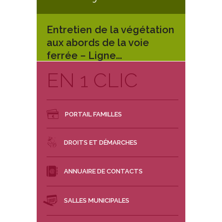
Entretien de la végétation
Inscr
aux abords de la voie
arbre
ferrée – Ligne...
EN S
EN 1 CLIC
EN SAVOIR PLUS
PORTAIL FAMILLES
DROITS ET DÉMARCHES
ANNUAIRE DE CONTACTS
SALLES MUNICIPALES