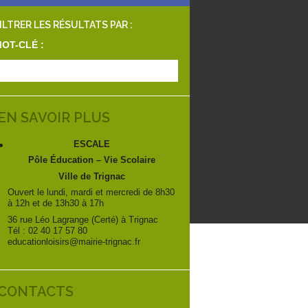
ILTRER LES RÉSULTATS PAR :
OT-CLÉ :
EN SAVOIR PLUS
ESCALE
Pôle Éducation – Vie Scolaire
Ville de Trignac
Ouvert le lundi, mardi et mercredi de 8h30
à 12h et de 13h30 à 17h
36 rue Léo Lagrange (Certé) à Trignac
Tél : 02 40 17 57 80
educationloisirs@mairie-trignac.fr
CONTACTS