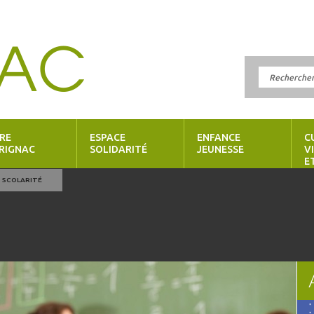
RE
ESPACE
ENFANCE
C
RIGNAC
SOLIDARITÉ
JEUNESSE
V
E
SCOLARITÉ
: