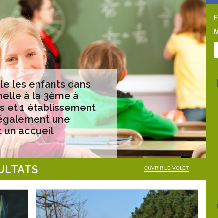
F
M
lle les enfants dans
nelle à la 3ème à
es et 1 établissement
 également une
t un accueil
SULTATS
OUVRIR LE VOLET