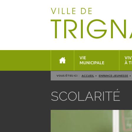
VIE
VIV
MUNICIPALE
À T
VOUS ÊTES ICI :
ACCUEIL
ENFANCE-JEUNESSE
SCOLARITÉ