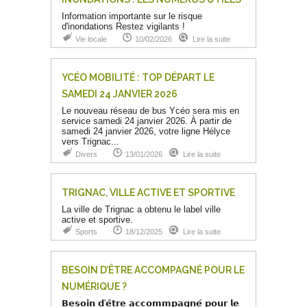
Information importante sur le risque
d'inondations Restez vigilants !
Vie locale
10/02/2026
Lire la suite
YCÉO MOBILITÉ : TOP DÉPART LE
SAMEDI 24 JANVIER 2026
Le nouveau réseau de bus Ycéo sera mis en
service samedi 24 janvier 2026. À partir de
samedi 24 janvier 2026, votre ligne Hélyce
vers Trignac...
Divers
13/01/2026
Lire la suite
TRIGNAC, VILLE ACTIVE ET SPORTIVE
La ville de Trignac a obtenu le label ville
active et sportive.
Sports
18/12/2025
Lire la suite
BESOIN D’ÊTRE ACCOMPAGNÉ POUR LE
NUMÉRIQUE ?
𝗕𝗲𝘀𝗼𝗶𝗻 𝗱'𝗲̂𝘁𝗿𝗲 𝗮𝗰𝗰𝗼𝗺𝗺𝗽𝗮𝗴𝗻𝗲́ 𝗽𝗼𝘂𝗿 𝗹𝗲