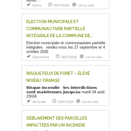
restez...
Divers
28/07/2026
Lire la suite
ELECTION MUNICIPALE ET
COMMUNAUTAIRE PARTIELLE
INTÉGRALE DE LA COMMUNE DE...
Election municipale et communautaire partielle
intégrales : rendez-vous les 27 septembre et 4
octobre 2026
Citoyenneté
28/07/2026
Lire la suite
RISQUE FEUX DE FORÊT – ÉLEVÉ
NIVEAU ORANGE
𝗥𝗶𝘀𝗾𝘂𝗲 𝗶𝗻𝗰𝗲𝗻𝗱𝗶𝗲 : 𝗹𝗲𝘀 𝗶𝗻𝘁𝗲𝗿𝗱𝗶𝗰𝘁𝗶𝗼𝗻𝘀
𝘀𝗼𝗻𝘁 𝗺𝗮𝗶𝗻𝘁𝗲𝗻𝘂𝗲𝘀 𝗷𝘂𝘀𝗾𝘂'𝗮𝘂 mardi 04 août
23h59
Vie locale
24/07/2026
Lire la suite
DEBLAIEMENT DES PARCELLES
IMPACTEES PAR UN INCENDIE