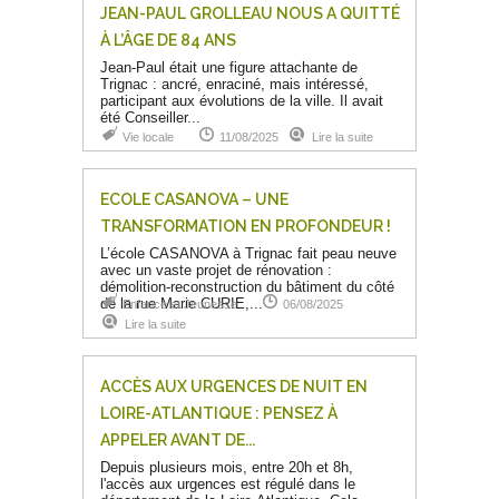
JEAN-PAUL GROLLEAU NOUS A QUITTÉ
À L’ÂGE DE 84 ANS
Jean-Paul était une figure attachante de
Trignac : ancré, enraciné, mais intéressé,
participant aux évolutions de la ville. Il avait
été Conseiller...
Vie locale
11/08/2025
Lire la suite
ECOLE CASANOVA – UNE
TRANSFORMATION EN PROFONDEUR !
L’école CASANOVA à Trignac fait peau neuve
avec un vaste projet de rénovation :
démolition-reconstruction du bâtiment du côté
de la rue Marie CURIE,...
Enfance et Jeunesse
06/08/2025
Lire la suite
ACCÈS AUX URGENCES DE NUIT EN
LOIRE-ATLANTIQUE : PENSEZ À
APPELER AVANT DE...
Depuis plusieurs mois, entre 20h et 8h,
l'accès aux urgences est régulé dans le