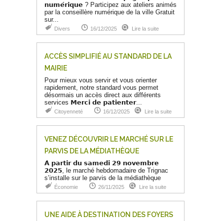
𝗻𝘂𝗺𝗲́𝗿𝗶𝗾𝘂𝗲 ? Participez aux ateliers animés
par la conseillère numérique de la ville Gratuit
sur...
Divers
16/12/2025
Lire la suite
ACCÈS SIMPLIFIÉ AU STANDARD DE LA
MAIRIE
Pour mieux vous servir et vous orienter
rapidement, notre standard vous permet
désormais un accès direct aux différents
services 𝗠𝗲𝗿𝗰𝗶 𝗱𝗲 𝗽𝗮𝘁𝗶𝗲𝗻𝘁𝗲𝗿...
Citoyenneté
16/12/2025
Lire la suite
VENEZ DÉCOUVRIR LE MARCHÉ SUR LE
PARVIS DE LA MÉDIATHÈQUE
𝗔̀ 𝗽𝗮𝗿𝘁𝗶𝗿 𝗱𝘂 𝘀𝗮𝗺𝗲𝗱𝗶 𝟮𝟵 𝗻𝗼𝘃𝗲𝗺𝗯𝗿𝗲
𝟮𝟬𝟮𝟱, le marché hebdomadaire de Trignac
s’installe sur le parvis de la médiathèque
Économie
26/11/2025
Lire la suite
UNE AIDE À DESTINATION DES FOYERS