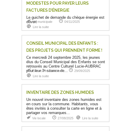
MODESTES POUR PAYER LEURS
FACTURES D’ÉNERGIE
Le guichet de demande du chèque énergie est
ouvert
Vie municipale
04/11/2025
Lire la suite
CONSEIL MUNICIPAL DES ENFANTS :
DES PROJETS QUI PRENNENT FORME !
Ce mercredi 24 septembre 2025, les jeunes
élus du Conseil Municipal des Enfants se sont
retrouvés au Centre Culturel Lucie-AUBRAC
pour leur 3ᵉ séance de...
Enfance et Jeunesse
29/09/2025
Lire la suite
INVENTAIRE DES ZONES HUMIDES
Un nouvel inventaire des zones humides est
en cours sur la commune. Habitants, vous
êtes invités à consulter la carte en ligne et à
partager vos remarques...
Vie locale
27/08/2025
Lire la suite