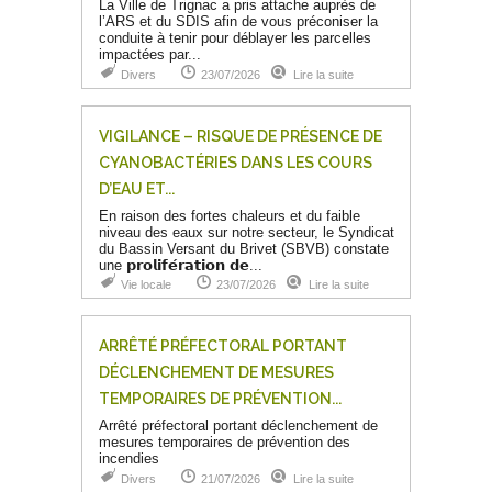
La Ville de Trignac a pris attache auprès de
l’ARS et du SDIS afin de vous préconiser la
conduite à tenir pour déblayer les parcelles
impactées par...
Divers
23/07/2026
Lire la suite
VIGILANCE – RISQUE DE PRÉSENCE DE
CYANOBACTÉRIES DANS LES COURS
D’EAU ET...
En raison des fortes chaleurs et du faible
niveau des eaux sur notre secteur, le Syndicat
du Bassin Versant du Brivet (SBVB) constate
une 𝗽𝗿𝗼𝗹𝗶𝗳𝗲́𝗿𝗮𝘁𝗶𝗼𝗻 𝗱𝗲...
Vie locale
23/07/2026
Lire la suite
ARRÊTÉ PRÉFECTORAL PORTANT
DÉCLENCHEMENT DE MESURES
TEMPORAIRES DE PRÉVENTION...
Arrêté préfectoral portant déclenchement de
mesures temporaires de prévention des
incendies
Divers
21/07/2026
Lire la suite