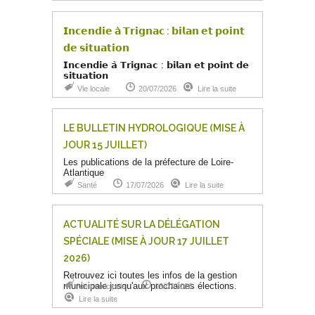
𝗜𝗻𝗰𝗲𝗻𝗱𝗶𝗲 𝗮̀ 𝗧𝗿𝗶𝗴𝗻𝗮𝗰 : 𝗯𝗶𝗹𝗮𝗻 𝗲𝘁 𝗽𝗼𝗶𝗻𝘁
𝗱𝗲 𝘀𝗶𝘁𝘂𝗮𝘁𝗶𝗼𝗻
𝗜𝗻𝗰𝗲𝗻𝗱𝗶𝗲 𝗮̀ 𝗧𝗿𝗶𝗴𝗻𝗮𝗰 : 𝗯𝗶𝗹𝗮𝗻 𝗲𝘁 𝗽𝗼𝗶𝗻𝘁 𝗱𝗲
𝘀𝗶𝘁𝘂𝗮𝘁𝗶𝗼𝗻
Vie locale
20/07/2026
Lire la suite
LE BULLETIN HYDROLOGIQUE (MISE À
JOUR 15 JUILLET)
Les publications de la préfecture de Loire-
Atlantique
Santé
17/07/2026
Lire la suite
ACTUALITÉ SUR LA DÉLÉGATION
SPÉCIALE (MISE À JOUR 17 JUILLET
2026)
Retrouvez ici toutes les infos de la gestion
municipale jusqu'aux prochaines élections.
Vie municipale
16/07/2026
Lire la suite