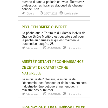
ouverts durant la période estivale. Retrouvez
ci-dessous les horaires d'accueil de chaque
service. Afin...
Divers
10/07/2026
Lire la suite
PÊCHE EN BRIÈRE OUVERTE
La pêche sur le Territoire du Marais Indivis de
Grande Brière Mortière est ouverte sauf pour
la pêche au carnassier qui est maintenue
suspendue jusqu'au 28...
Vie locale
03/07/2026
Lire la suite
ARRÊTÉ PORTANT RECONNAISSANCE
DE L’ÉTAT DE CATASTROPHE
NATURELLE
Le ministre de l’intérieur, le ministre de
l’économie, des finances et de la souveraineté
industrielle, énergétique et numérique, la
ministre des outre-mer...
Vie locale
18/05/2026
Lire la suite
INONDATIONS : LES NUMÉROS UTILES