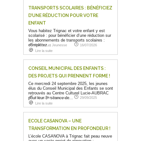
TRANSPORTS SCOLAIRES : BÉNÉFICIEZ
D’UNE RÉDUCTION POUR VOTRE
ENFANT
Vous habitez Trignac et votre enfant y est
scolarisé : pour bénéficier d’une réduction sur
les abonnements de transports scolaires :
complétez...
Enfance et Jeunesse
16/07/2026
Lire la suite
CONSEIL MUNICIPAL DES ENFANTS :
DES PROJETS QUI PRENNENT FORME !
Ce mercredi 24 septembre 2025, les jeunes
élus du Conseil Municipal des Enfants se sont
retrouvés au Centre Culturel Lucie-AUBRAC
pour leur 3ᵉ séance de...
Enfance et Jeunesse
29/09/2025
Lire la suite
ECOLE CASANOVA – UNE
TRANSFORMATION EN PROFONDEUR !
L’école CASANOVA à Trignac fait peau neuve
avec un vaste projet de rénovation :