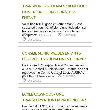
TRANSPORTS SCOLAIRES : BÉNÉFICIEZ
D’UNE RÉDUCTION POUR VOTRE
ENFANT
Vous habitez Trignac et votre enfant y est
scolarisé : pour bénéficier d’une réduction sur
les abonnements de transports scolaires :
complétez...
Enfance et Jeunesse
16/07/2026
Lire la suite
CONSEIL MUNICIPAL DES ENFANTS :
DES PROJETS QUI PRENNENT FORME !
Ce mercredi 24 septembre 2025, les jeunes
élus du Conseil Municipal des Enfants se sont
retrouvés au Centre Culturel Lucie-AUBRAC
pour leur 3ᵉ séance de...
Enfance et Jeunesse
29/09/2025
Lire la suite
ECOLE CASANOVA – UNE
TRANSFORMATION EN PROFONDEUR !
L’école CASANOVA à Trignac fait peau neuve
avec un vaste projet de rénovation :