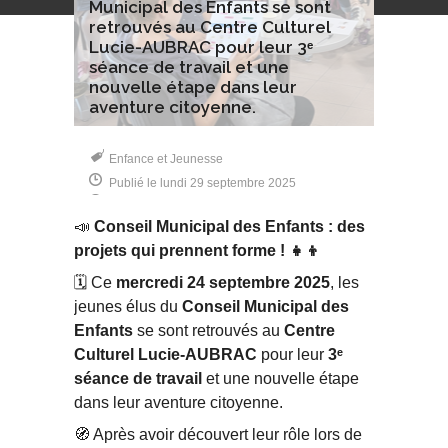
Municipal des Enfants se sont
retrouvés au Centre Culturel
Lucie-AUBRAC pour leur 3ᵉ
séance de travail et une
nouvelle étape dans leur
aventure citoyenne.
Enfance et Jeunesse
Publié le lundi 29 septembre 2025
📣
Conseil Municipal des Enfants : des
projets qui prennent forme !
👧👦
🗓️ Ce
mercredi 24 septembre 2025
, les
jeunes élus du
Conseil Municipal des
Enfants
se sont retrouvés au
Centre
Culturel Lucie-AUBRAC
pour leur
3ᵉ
séance de travail
et une nouvelle étape
dans leur aventure citoyenne.
🧭 Après avoir découvert leur rôle lors de