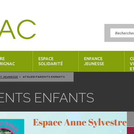
RE
ESPACE
ENFANCE
C
RIGNAC
SOLIDARITÉ
JEUNESSE
V
E
T JEUNESSE
ATELIER PARENTS ENFANTS
RENTS ENFANTS