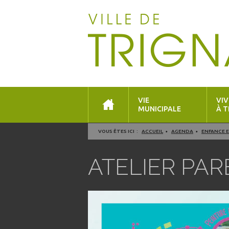
VIE
VIV
MUNICIPALE
À T
VOUS ÊTES ICI :
ACCUEIL
AGENDA
ENFANCE E
ATELIER PA