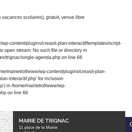
 vacances scolaires), gratuit, venue libre
wp-content/plugins/creasit-plan-interactif/templates/script-
 to open stream: No such file or directory in
es/trignac/single-agenda.php
on line
66
home/mairietrof/www/wp-content/plugins/creasit-plan-
lan-interactif.php' for inclusion
p') in
/home/mairietrof/www/wp-
php
on line
66
MAIRIE DE TRIGNAC
11 place de la Mairie