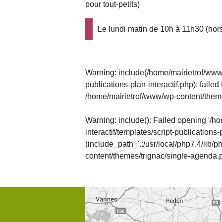
pour tout-petits)
Le lundi matin de 10h à 11h30 (hors
Warning
: include(/home/mairietrof/www/
publications-plan-interactif.php): failed
/home/mairietrof/www/wp-content/them
Warning
: include(): Failed opening '/
interactif/templates/script-publications-p
(include_path='.:/usr/local/php7.4/lib/ph
content/themes/trignac/single-agenda.