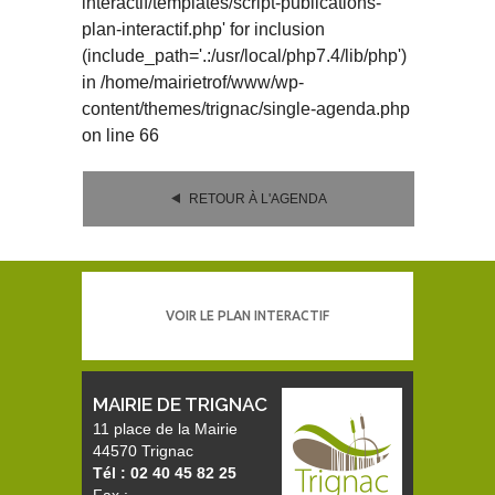
interactif/templates/script-publications-
plan-interactif.php' for inclusion
(include_path='.:/usr/local/php7.4/lib/php')
in
/home/mairietrof/www/wp-
content/themes/trignac/single-agenda.php
on line
66
RETOUR À L'AGENDA
VOIR LE PLAN INTERACTIF
MAIRIE DE TRIGNAC
11 place de la Mairie
44570 Trignac
Tél : 02 40 45 82 25