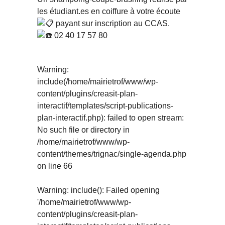
les étudiant.es en coiffure à votre écoute
payant sur inscription au CCAS.
02 40 17 57 80
Warning
:
include(/home/mairietrof/www/wp-
content/plugins/creasit-plan-
interactif/templates/script-publications-
plan-interactif.php): failed to open stream:
No such file or directory in
/home/mairietrof/www/wp-
content/themes/trignac/single-agenda.php
on line
66
Warning
: include(): Failed opening
'/home/mairietrof/www/wp-
content/plugins/creasit-plan-