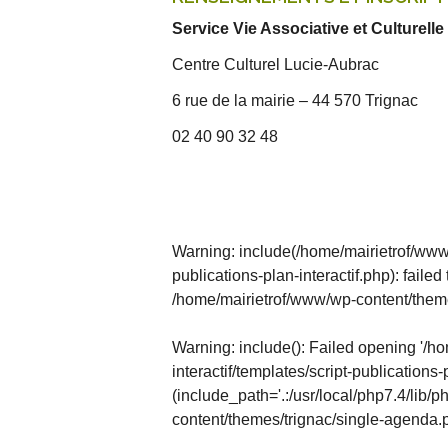
Service Vie Associative et Culturelle
Centre Culturel Lucie-Aubrac
6 rue de la mairie – 44 570 Trignac
02 40 90 32 48
Warning
: include(/home/mairietrof/www/
publications-plan-interactif.php): failed
/home/mairietrof/www/wp-content/them
Warning
: include(): Failed opening '/
interactif/templates/script-publications-p
(include_path='.:/usr/local/php7.4/lib/ph
content/themes/trignac/single-agenda.