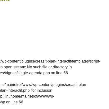
wp-content/plugins/creasit-plan-interactif/templates/script-
 to open stream: No such file or directory in
es/trignac/single-agenda.php
on line
66
home/mairietrof/www/wp-content/plugins/creasit-plan-
lan-interactif.php' for inclusion
p') in
/home/mairietrof/www/wp-
php
on line
66