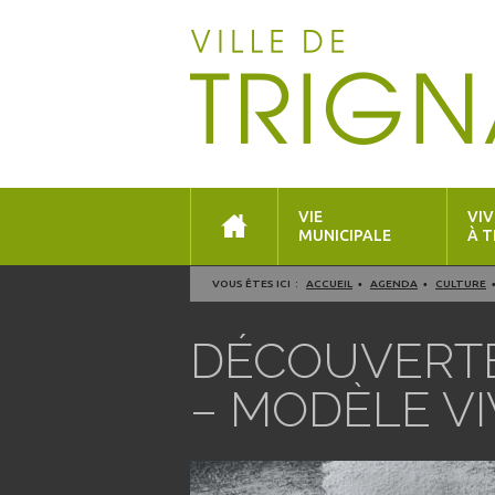
VIE
VIV
MUNICIPALE
À T
VOUS ÊTES ICI :
ACCUEIL
AGENDA
CULTURE
DÉCOUVERTE 
– MODÈLE V