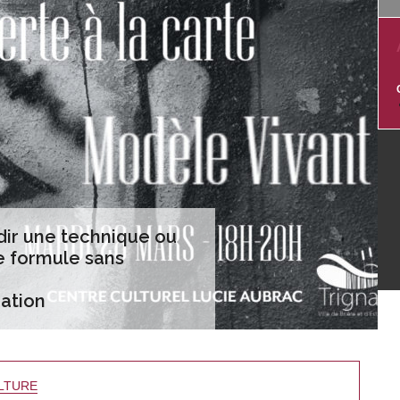
dir une technique ou
e formule sans
ation
LTURE