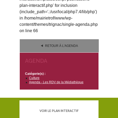
plan-interactif.php' for inclusion
(include_path='.:/usr/local/php7.4/lib/php')
in
/home/mairietrof/www/wp-
content/themes/trignac/single-agenda.php
on line
66
RETOUR À L'AGENDA
AGENDA
Catégorie(s) :
Culture
Agenda - Les RDV de la Médiathèque
VOIR LE PLAN INTERACTIF