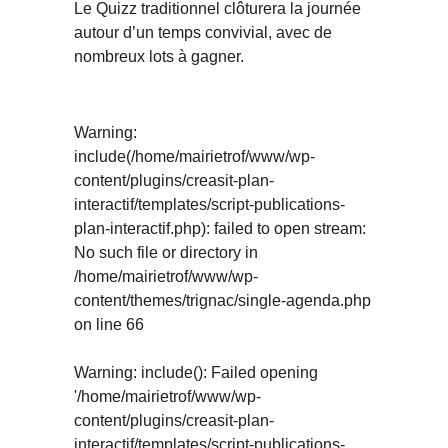
Le Quizz traditionnel clôturera la journée
autour d’un temps convivial, avec de
nombreux lots à gagner.
Warning
:
include(/home/mairietrof/www/wp-
content/plugins/creasit-plan-
interactif/templates/script-publications-
plan-interactif.php): failed to open stream:
No such file or directory in
/home/mairietrof/www/wp-
content/themes/trignac/single-agenda.php
on line
66
Warning
: include(): Failed opening
'/home/mairietrof/www/wp-
content/plugins/creasit-plan-
interactif/templates/script-publications-