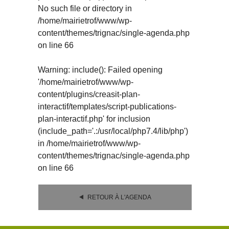
No such file or directory in
/home/mairietrof/www/wp-
content/themes/trignac/single-agenda.php
on line
66
Warning
: include(): Failed opening
'/home/mairietrof/www/wp-
content/plugins/creasit-plan-
interactif/templates/script-publications-
plan-interactif.php' for inclusion
(include_path='.:/usr/local/php7.4/lib/php')
in
/home/mairietrof/www/wp-
content/themes/trignac/single-agenda.php
on line
66
RETOUR À L'AGENDA