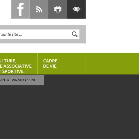
ULTURE,
CADRE
IE ASSOCIATIVE
DE VIE
T SPORTIVE
DANTS – AIDANTS44.FR