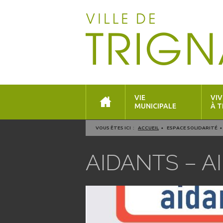
VIE
VIV
MUNICIPALE
À T
VOUS ÊTES ICI :
ACCUEIL
ESPACE SOLIDARITÉ
AIDANTS – A