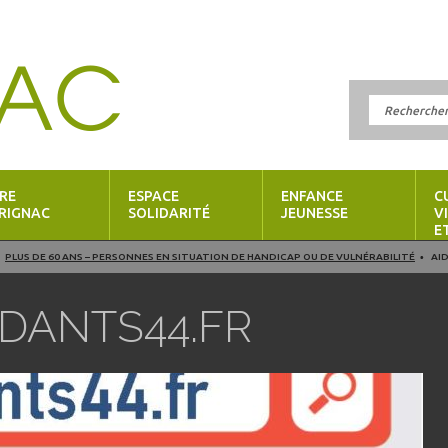
RE
ESPACE
ENFANCE
C
RIGNAC
SOLIDARITÉ
JEUNESSE
V
E
PLUS DE 60 ANS – PERSONNES EN SITUATION DE HANDICAP OU DE VULNÉRABILITÉ
AI
IDANTS44.FR