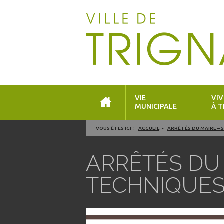
VIE
VIV
MUNICIPALE
À T
VOUS ÊTES ICI :
ACCUEIL
ARRÊTÉS DU MAIRE – 
ARRÊTÉS DU 
TECHNIQUE