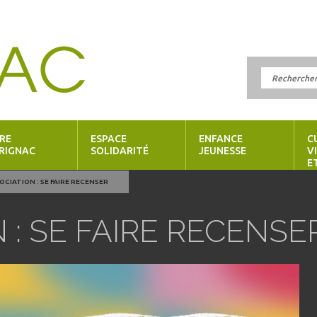
RE
ESPACE
ENFANCE
C
RIGNAC
SOLIDARITÉ
JEUNESSE
V
E
OCIATION : SE FAIRE RECENSER
 : SE FAIRE RECENSE