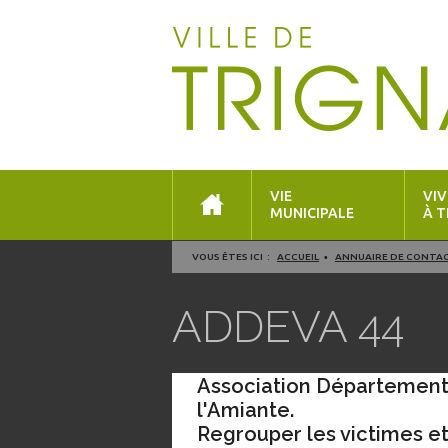
VIE
VIV
MUNICIPALE
À T
VOUS ÊTES ICI :
ACCUEIL
ANNUAIRE DE CONTA
ADDEVA 44
Association Département
l'Amiante.
Regrouper les victimes et