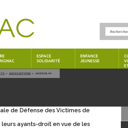
RE
ESPACE
ENFANCE
C
RIGNAC
SOLIDARITÉ
JEUNESSE
V
E
CTS
ASSOCIATIONS
ADDEVA 44
ale de Défense des Victimes de
 leurs ayants-droit en vue de les