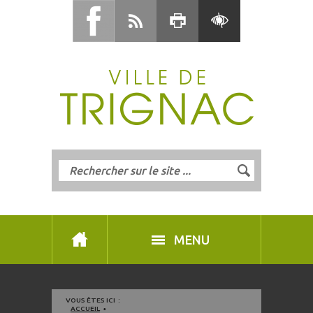
MENU
VOUS ÊTES ICI :
ACCUEIL