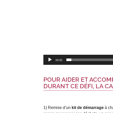
00:00
POUR AIDER ET ACCOM
DURANT CE DÉFI, LA C
1) Remise d’un
kit de démarrage
à cha