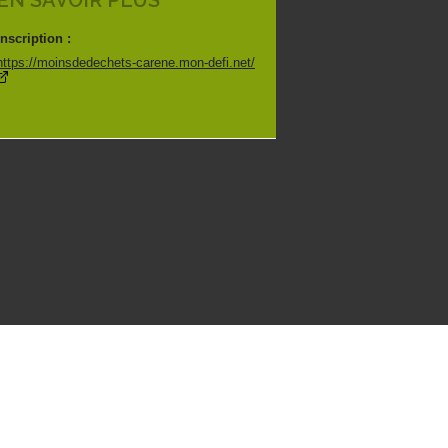
EN SAVOIR PLUS
Inscription :
https://moinsdedechets-carene.mon-defi.net/