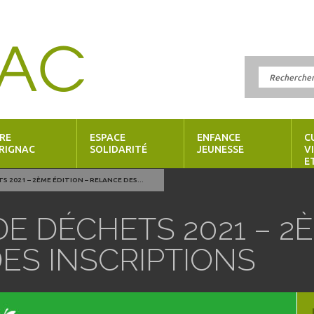
RE
ESPACE
ENFANCE
C
RIGNAC
SOLIDARITÉ
JEUNESSE
V
E
S 2021 – 2ÈME ÉDITION – RELANCE DES...
DE DÉCHETS 2021 – 2
ES INSCRIPTIONS