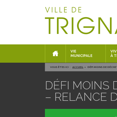
VIE
VIV
MUNICIPALE
À T
VOUS ÊTES ICI :
ACCUEIL
DÉFI MOINS DE DÉCHET
DÉFI MOINS 
– RELANCE D