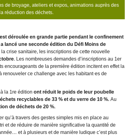
ns de broyage, ateliers et expos, animations auprès des
la réduction des déchets.
’est déroulée en grande partie pendant le confinement
E a lancé une seconde édition du
Défi Moins de
la crise sanitaire, les inscriptions de cette nouvelle
octobre
. Les nombreuses demandes d’inscriptions au 1er
tats encourageants de la première édition incitent en effet la
renouveler ce challenge avec les habitant·es de
à la 1re édition
ont réduit le poids de leur poubelle
chets recyclables de 33 % et du verre de 10 %.
Au
tion de déchets de 20 %.
trer qu’à travers des gestes simples mis en place au
 tri et de réduire de manière significative la quantité de
née… et à plusieurs et de manière ludique c’est plus