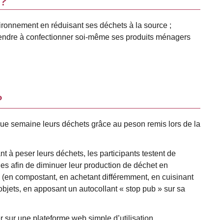
 ?
ironnement en réduisant ses déchets à la source ;
pprendre à confectionner soi-même ses produits ménagers
?
que semaine leurs déchets grâce au peson remis lors de la
nt à peser leurs déchets, les participants testent de
es afin de diminuer leur production de déchet en
 (en compostant, en achetant différemment, en cuisinant
objets, en apposant un autocollant « stop pub » sur sa
r sur une plateforme web simple d’utilisation.