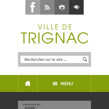
MENU
VOUS ÊTES ICI :
ACCUEIL