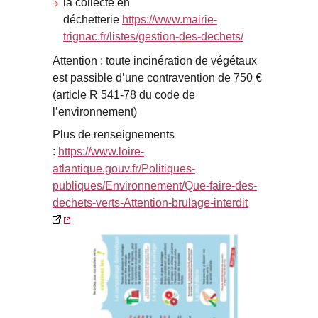
la collecte en
déchetterie
https://www.mairie-
trignac.fr/listes/gestion-des-dechets/
Attention : toute incinération de végétaux
est passible d’une contravention de 750 €
(article R 541-78 du code de
l’environnement)
Plus de renseignements
:
https://www.loire-
atlantique.gouv.fr/Politiques-
publiques/Environnement/Que-faire-des-
dechets-verts-Attention-brulage-interdit