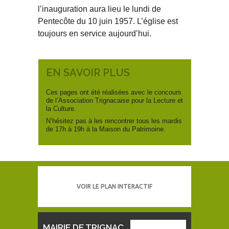
l’inauguration aura lieu le lundi de
Pentecôte du 10 juin 1957. L’église est
toujours en service aujourd’hui.
EN SAVOIR PLUS
Ces pages ont été réalisées avec le concours
de l’Association Trignacaise pour la Lecture et
la Culture.
N’hésitez pas à les rencontrer tous les mardis
de 17h à 19h à la Maison du Patrimoine.
VOIR LE PLAN INTERACTIF
MAIRIE DE TRIGNAC