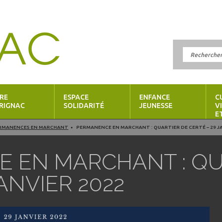
RE
ESPACE
ENFANCE
C
RIGNAC
SOLIDARITÉ
JEUNESSE
V
E
RMANENCES EN MARCHANT
PERMANENCE EN MARCHANT : QUARTIER DE CERTÉ – 29 J
 EN MARCHANT : QU
ANVIER 2022