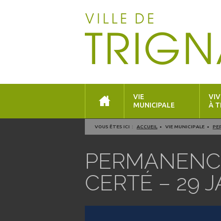
VIE
VIV
MUNICIPALE
À T
VOUS ÊTES ICI :
ACCUEIL
VIE MUNICIPALE
PE
PERMANENCE
CERTÉ – 29 J