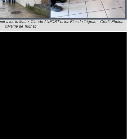
enir avec le Maire, Claude AUFORT et les Élus de Trignac – Crédit Photos
©Mairie de Trignac