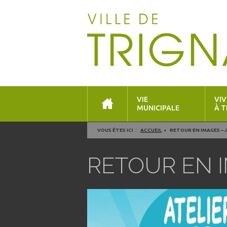
VIE
VIV
MUNICIPALE
À T
VOUS ÊTES ICI :
ACCUEIL
RETOUR EN IMAGES – J
RETOUR EN I