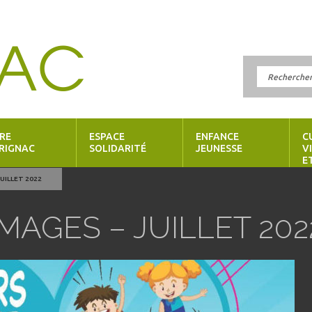
RE
ESPACE
ENFANCE
C
RIGNAC
SOLIDARITÉ
JEUNESSE
V
E
UILLET 2022
MAGES – JUILLET 202