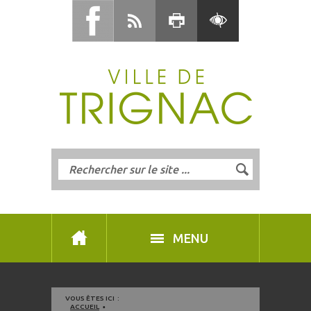
MENU
VOUS ÊTES ICI :
ACCUEIL