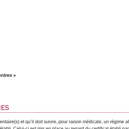
entres »
RES
imentaire(s) et qu’il doit suivre, pour raison médicale, un régime
e établi. Celui-ci est mis en place au regard du certificat établi 