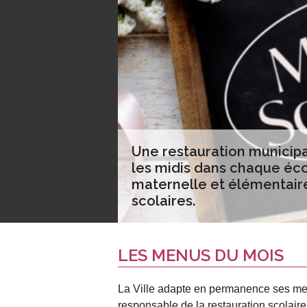
Une restauration municip
les midis dans chaque éco
maternelle et élémentaire
scolaires.
LES MENUS DU MOIS
La Ville adapte en permanence ses me
responsable de la restauration scolaire 