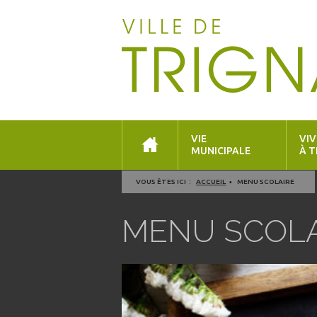
VIE
VIV
MUNICIPALE
À T
VOUS ÊTES ICI :
ACCUEIL
MENU SCOLAIRE
MENU SCOLA