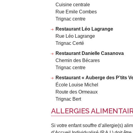
Cuisine centrale
Rue Emile Combes
Trignac centre
Restaurant L
é
o Lagrange
Rue Léo Lagrange
Trignac Certé
Restaurant Danielle Casanova
Chemin des Bécares
Trignac centre
Restaurant « Auberge des P’tits V
École Louise Michel
Route des Ormeaux
Trignac Bert
ALLERGIES ALIMENTAI
Si votre enfant souffre d’allergie(s) al
d’Accueil Individualisé (P.A.I.) doit êtr