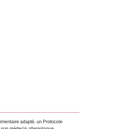
 alimentaire adapté, un Protocole
par son médecin allergologue.