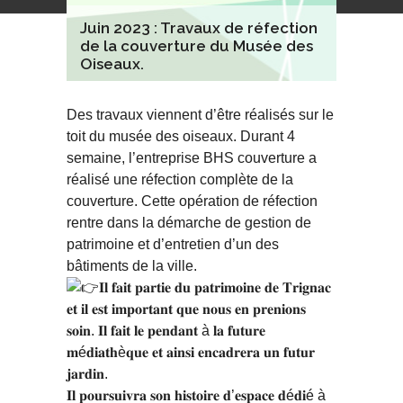
Juin 2023 : Travaux de réfection
de la couverture du Musée des
Oiseaux.
Des travaux viennent d’être réalisés sur le
toit du musée des oiseaux. Durant 4
semaine, l’entreprise BHS couverture a
réalisé une réfection complète de la
couverture. Cette opération de réfection
rentre dans la démarche de gestion de
patrimoine et d’entretien d’un des
bâtiments de la ville.
𝐈𝐥 𝐟𝐚𝐢𝐭 𝐩𝐚𝐫𝐭𝐢𝐞 𝐝𝐮 𝐩𝐚𝐭𝐫𝐢𝐦𝐨𝐢𝐧𝐞 𝐝𝐞 𝐓𝐫𝐢𝐠𝐧𝐚𝐜
𝐞𝐭 𝐢𝐥 𝐞𝐬𝐭 𝐢𝐦𝐩𝐨𝐫𝐭𝐚𝐧𝐭 𝐪𝐮𝐞 𝐧𝐨𝐮𝐬 𝐞𝐧 𝐩𝐫𝐞𝐧𝐢𝐨𝐧𝐬
𝐬𝐨𝐢𝐧. 𝐈𝐥 𝐟𝐚𝐢𝐭 𝐥𝐞 𝐩𝐞𝐧𝐝𝐚𝐧𝐭 à 𝐥𝐚 𝐟𝐮𝐭𝐮𝐫𝐞
𝐦é𝐝𝐢𝐚𝐭𝐡è𝐪𝐮𝐞 𝐞𝐭 𝐚𝐢𝐧𝐬𝐢 𝐞𝐧𝐜𝐚𝐝𝐫𝐞𝐫𝐚 𝐮𝐧 𝐟𝐮𝐭𝐮𝐫
𝐣𝐚𝐫𝐝𝐢𝐧.
𝐈𝐥 𝐩𝐨𝐮𝐫𝐬𝐮𝐢𝐯𝐫𝐚 𝐬𝐨𝐧 𝐡𝐢𝐬𝐭𝐨𝐢𝐫𝐞 𝐝’𝐞𝐬𝐩𝐚𝐜𝐞 𝐝é𝐝𝐢é à