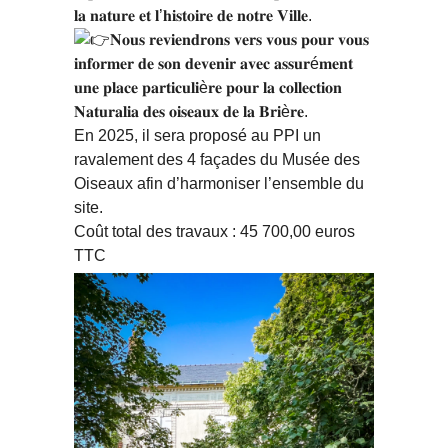
𝐥𝐚 𝐧𝐚𝐭𝐮𝐫𝐞 𝐞𝐭 𝐥’𝐡𝐢𝐬𝐭𝐨𝐢𝐫𝐞 𝐝𝐞 𝐧𝐨𝐭𝐫𝐞 𝐕𝐢𝐥𝐥𝐞.
𝐍𝐨𝐮𝐬 𝐫𝐞𝐯𝐢𝐞𝐧𝐝𝐫𝐨𝐧𝐬 𝐯𝐞𝐫𝐬 𝐯𝐨𝐮𝐬 𝐩𝐨𝐮𝐫 𝐯𝐨𝐮𝐬
𝐢𝐧𝐟𝐨𝐫𝐦𝐞𝐫 𝐝𝐞 𝐬𝐨𝐧 𝐝𝐞𝐯𝐞𝐧𝐢𝐫 𝐚𝐯𝐞𝐜 𝐚𝐬𝐬𝐮𝐫é𝐦𝐞𝐧𝐭
𝐮𝐧𝐞 𝐩𝐥𝐚𝐜𝐞 𝐩𝐚𝐫𝐭𝐢𝐜𝐮𝐥𝐢è𝐫𝐞 𝐩𝐨𝐮𝐫 𝐥𝐚 𝐜𝐨𝐥𝐥𝐞𝐜𝐭𝐢𝐨𝐧
𝐍𝐚𝐭𝐮𝐫𝐚𝐥𝐢𝐚 𝐝𝐞𝐬 𝐨𝐢𝐬𝐞𝐚𝐮𝐱 𝐝𝐞 𝐥𝐚 𝐁𝐫𝐢è𝐫𝐞.
En 2025, il sera proposé au PPI un
ravalement des 4 façades du Musée des
Oiseaux afin d’harmoniser l’ensemble du
site.
Coût total des travaux : 45 700,00 euros
TTC