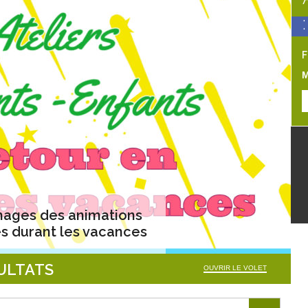
:
F
M
images des animations
s durant les vacances
SULTATS
OUVRIR LE VOLET