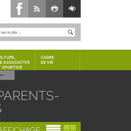
ULTURE,
CADRE
IE ASSOCIATIVE
DE VIE
T SPORTIVE
S...
PARENTS-
S
AFFICHAGE