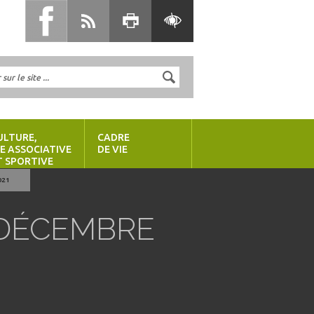
ULTURE,
CADRE
IE ASSOCIATIVE
DE VIE
T SPORTIVE
021
 DÉCEMBRE