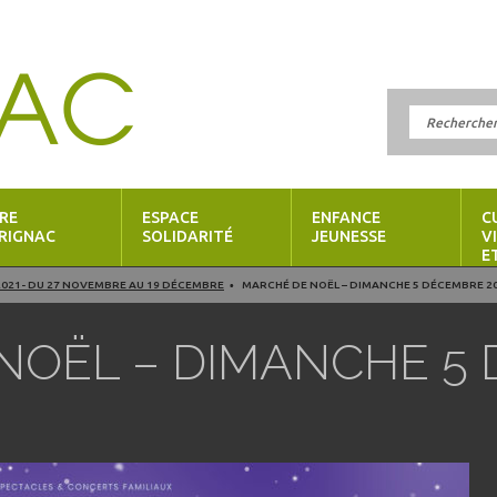
RE
ESPACE
ENFANCE
C
RIGNAC
SOLIDARITÉ
JEUNESSE
V
E
 2021- DU 27 NOVEMBRE AU 19 DÉCEMBRE
MARCHÉ DE NOËL – DIMANCHE 5 DÉCEMBRE 2
NOËL – DIMANCHE 5