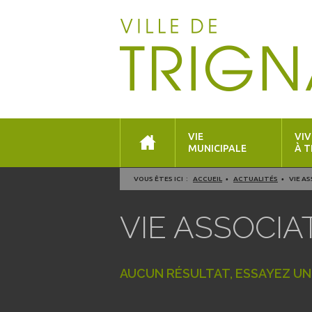
VIE
VIV
MUNICIPALE
À T
VOUS ÊTES ICI :
ACCUEIL
ACTUALITÉS
VIE A
VIE ASSOCIA
AUCUN RÉSULTAT, ESSAYEZ U