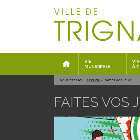
VIE
VIV
MUNICIPALE
À T
VOUS ÊTES ICI :
ACCUEIL
FAITES VOS JEUX !
FAITES VOS J