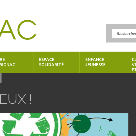
RE
ESPACE
ENFANCE
C
RIGNAC
SOLIDARITÉ
JEUNESSE
V
E
EUX !