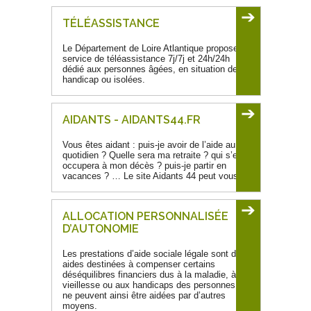
➔
TÉLÉASSISTANCE
Le Département de Loire Atlantique propose un
service de téléassistance 7j/7j et 24h/24h
dédié aux personnes âgées, en situation de
handicap ou isolées.
➔
AIDANTS - AIDANTS44.FR
Vous êtes aidant : puis-je avoir de l’aide au
quotidien ? Quelle sera ma retraite ? qui s’en
occupera à mon décès ? puis-je partir en
vacances ? … Le site Aidants 44 peut vous...
➔
ALLOCATION PERSONNALISÉE
D’AUTONOMIE
Les prestations d’aide sociale légale sont des
aides destinées à compenser certains
déséquilibres financiers dus à la maladie, à la
vieillesse ou aux handicaps des personnes qui
ne peuvent ainsi être aidées par d’autres
moyens.